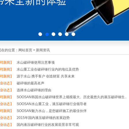
现在的位置：
网站首页
>
新闻资讯
司新闻】
水山破碎锤使用注意事项
司新闻】
水山重工业在破碎锤行业内的地位及优势
司新闻】
源于水山 携手客户 创造财富 共享未来
业动态】
破碎锤的最高名声
业动态】
选择水山破碎锤的理由
司新闻】
SOOSAN韩国水山破碎锤世界上规模最大、历史最悠久的液压破碎锤生..
业动态】
SOOSAN水山重工业，液压破碎锤行业领导者
司新闻】
SOOSAN魅力水山，是您破碎施工的最佳伙伴
业动态】
2015年国内液压破碎锤的发展趋势
业动态】
国内液压破碎锤行业的发展前景非常可观