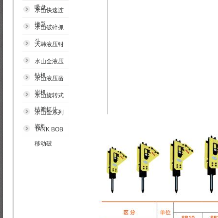
吸盘
水山快速连
接器
水山破碎抓
斗
大韩液压钳
水山全液压
钻机
水山液压凿
岩机
水山旋转式
桔瓣抓斗
水山全系列
资料
TANK BOB
移动破