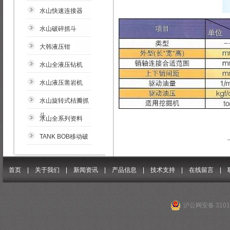
水山快速连接器
水山破碎抓斗
大韩液压钳
水山全液压钻机
水山液压凿岩机
水山旋转式桔瓣抓
斗
水山全系列资料
TANK BOB移动破
首页 |
关于我们
|
新闻资讯
|
产品信息
|
技术支持
|
在线留言
|
沪公网安备 31011