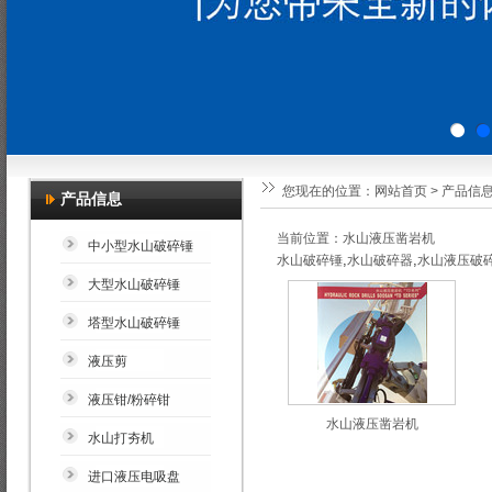
您现在的位置：
网站首页
>
产品信
产品信息
当前位置：水山液压凿岩机
中小型水山破碎锤
,
,
水山破碎锤
水山破碎器
水山液压破
大型水山破碎锤
塔型水山破碎锤
液压剪
液压钳/粉碎钳
水山液压凿岩机
水山打夯机
进口液压电吸盘